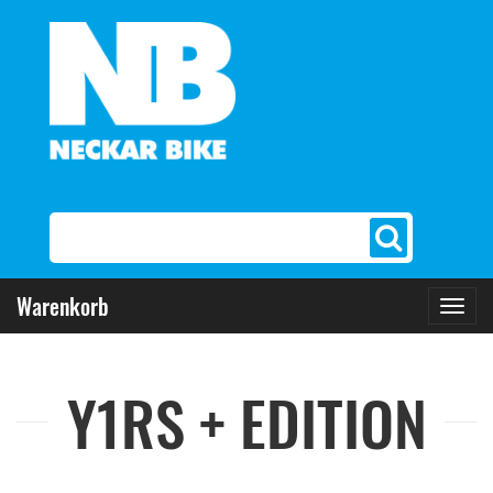
Warenkorb
Toggl
navig
Y1RS + EDITION