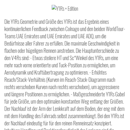
Die Y1Rs Geometrie und Größe des Y1Rs ist das Ergebnis eines
kontinuierlichen Feedback zwischen Colnago und den beiden WorldTour-
Teams UAE Emirates und UAE Emirates und UAE ADQ, um die
Bedürfnisse aller Fahrer zu erfüllen. Die maximale Geschwindigkeit in
flachen oder hügeligen Rennen anstreben. Die Hauptunterschiede zu
den V4Rs sind: - Etwas steilere HT und Sc*Winkel des Y1Rs, um eine
mehr nach vorne orientierte und Tuck-Position zu ermöglichen, um
Aerodynamik und Kraftübertragung zu optimieren. - Erhöhtes
Reach/Stack-Verhältnis (Kurven im Reach-Stack-Diagramm nach
rechts verschoben Kurven nach rechts verschoben), um aggressivere
und längere Positionen zu ermöglichen. - Maßgeschneiderte Y1Rs Gabel
für jede Größe, um den optimalen konstanten Weg entlang der Größen.
Der Nachlauf ist der Arm der Lenkkraft auf dem Boden, der eng mit dem
mit dem Handling des Fahrrads selbst zusammenhängt. Bei den Y1Rs ist
der Nachlauf eindeutig für für den reinen Renneinsatz konzipiert.