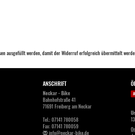
ssen ausgefüllt werden, damit der Widerruf erfolgreich übermittelt werd
ANSCHRIFT
Ö
Neckar - Bike
J
Bahnhofstraße 41
71691 Freiberg am Neckar
Ur
13
Tel.: 07141 780058
Fax: 07141 780059
On
info@neckar-bike.de