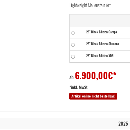
Lightweight Meilenstein Art
28" Black Edition Campa
28" Black Edition Shimano
28" Black Edition XDR
6.900,00
€*
ab
*inkl. MwSt
Artikel online nicht bestellbar!
2025