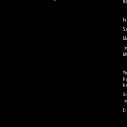
de
Fr
Sa
Mo
Te
Mo
We
Re
Ne
Se
Te
E-