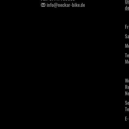
On
info@neckar-bike.de
de
Fr
Sa
Mo
Te
Mo
We
Re
Ne
Se
Te
E-