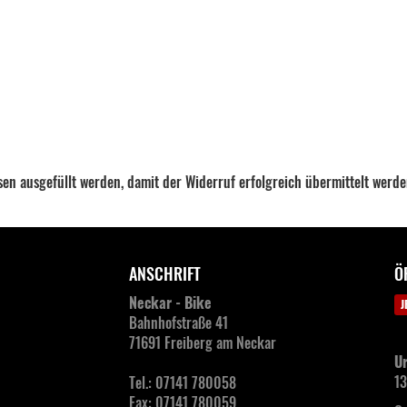
ssen ausgefüllt werden, damit der Widerruf erfolgreich übermittelt werd
ANSCHRIFT
Ö
Neckar - Bike
J
Bahnhofstraße 41
71691 Freiberg am Neckar
Ur
13
Tel.: 07141 780058
Fax: 07141 780059