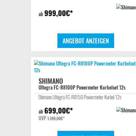
999,00
€*
ab
ANGEBOT ANZEIGEN
SHIMANO
Ultegra FC-R8100P Powermeter Kurbelset 12s
Shimano Ultegra FC-R8150 Powermeter Kurbel 12s
699,00
€*
ab
UVP
1.199,00
€*