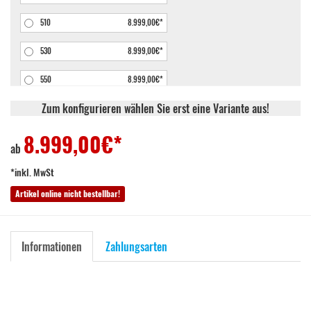
510
8.999,00€*
530
8.999,00€*
550
8.999,00€*
Zum konfigurieren wählen Sie erst eine Variante aus!
550
8.999,00€*
8.999,00
€*
570
8.999,00€*
ab
*inkl. MwSt
Artikel online nicht bestellbar!
Informationen
Zahlungsarten