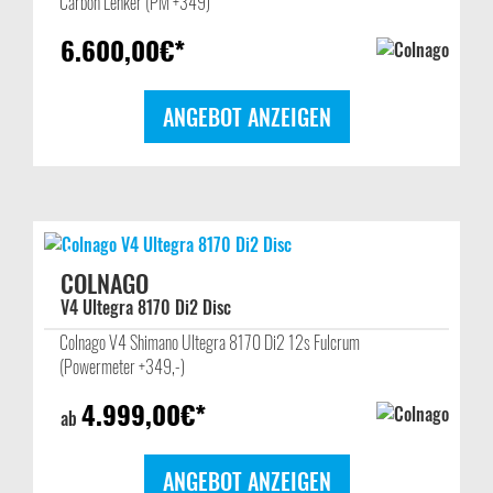
Carbon Lenker (PM +349)
6.600,00
€*
ANGEBOT ANZEIGEN
COLNAGO
V4 Ultegra 8170 Di2 Disc
Colnago V4 Shimano Ultegra 8170 Di2 12s Fulcrum
(Powermeter +349,-)
4.999,00
€*
ab
ANGEBOT ANZEIGEN