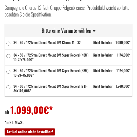
Campagnolo Chorus 12 fach Gruppe Felgenbremse. Produktbild weicht ab, bitte
beachten Sie die Spezifikation.
Bitte eine Variante wählen
34 - 50 / 172,5mm Direct Mount DM Chorus 11 - 32
Nicht lieferbar
1.099,00€*
34 - 50 / 172,5mm Direct Mount DM Super Record (N3W)
Nicht lieferbar
1.174,00€*
10-27
+75,00€*
34 - 50 / 172,5mm Direct Mount DM Super Record (N3W)
Nicht lieferbar
1.174,00€*
10-29
+75,00€*
34 - 50 / 172,5mm Direct Mount DM Super Record Ti 11-
Nicht lieferbar
1.248,00€*
34
+149,00€*
1.099,00
€*
ab
*inkl. MwSt
Artikel online nicht bestellbar!