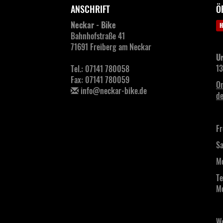
ANSCHRIFT
Ö
Neckar - Bike
H
Bahnhofstraße 41
71691 Freiberg am Neckar
Ur
13
Tel.: 07141 780058
Fax: 07141 780059
On
info@neckar-bike.de
de
Fr
Sa
Mo
Te
Mo
We