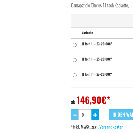
Camapgnolo Chorus 11 fach Kassette,
Variante
11 fach 11 - 23
+20,00€*
11 fach 11 - 25
+20,00€*
11 fach 11 - 27
+20,00€*
11 fach 11 - 29
+25,00€*
146,90
€*
ab
11 fach 12 - 25
IN DEN W
11 fach 12 - 27
+10,00€*
*inkl. MwSt, zzgl.
Versandkosten