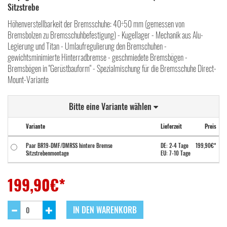
Sitzstrebe
Höhenverstellbarkeit der Bremsschuhe: 40÷50 mm (gemessen von
Bremsbolzen zu Bremsschuhbefestigung) - Kugellager - Mechanik aus Alu-
Legierung und Titan - Umlaufregulierung den Bremschuhen -
gewichtsminimierte Hinterradbremse - geschmiedete Bremsbögen -
Bremsbögen in "Gerüstbauform" - Spezialmischung für die Bremsschuhe Direct-
Mount-Variante
Bitte eine Variante wählen
Variante
Lieferzeit
Preis
Paar BR19-DMF/DMRSS hintere Bremse
DE: 2-4 Tage
199,90€*
Sitzstrebenmontage
EU: 7-10 Tage
199,90
€*
IN DEN WARENKORB