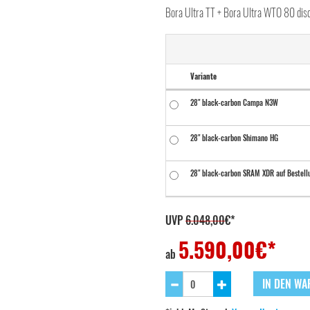
Bora Ultra TT + Bora Ultra WTO 80 dis
Variante
28" black-carbon Campa N3W
28" black-carbon Shimano HG
28" black-carbon SRAM XDR auf Bestell
UVP
6.048,00
€*
5.590,00
€*
ab
IN DEN W