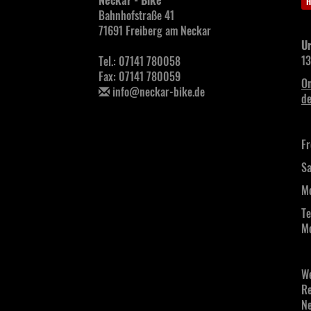
Neckar - Bike
H
Bahnhofstraße 41
71691 Freiberg am Neckar
Ur
13
Tel.: 07141 780058
Fax: 07141 780059
On
info@neckar-bike.de
de
Fr
Sa
Mo
Te
Mo
We
Re
Ne