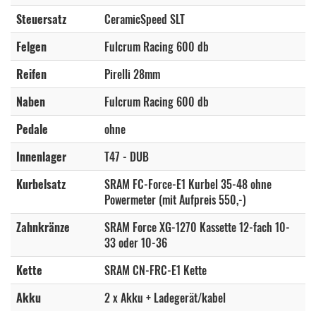
Steuersatz
CeramicSpeed SLT
Felgen
Fulcrum Racing 600 db
Reifen
Pirelli 28mm
Naben
Fulcrum Racing 600 db
Pedale
ohne
Innenlager
T47 - DUB
Kurbelsatz
SRAM FC-Force-E1 Kurbel 35-48 ohne
Powermeter (mit Aufpreis 550,-)
Zahnkränze
SRAM Force XG-1270 Kassette 12-fach 10-
33 oder 10-36
Kette
SRAM CN-FRC-E1 Kette
Akku
2 x Akku + Ladegerät/kabel