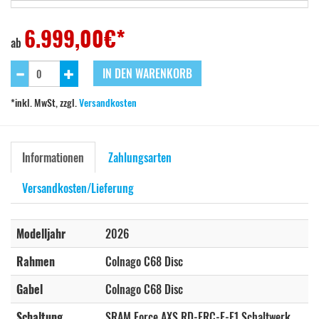
530 HRBB Fulcrum Racing 600 db
DE: 2-4 Tage
6.999,00€*
EU: 7-10 Tage
6.999,00
€*
ab
530 HRBB Fulcrum Wind 42 Carbon
+790,00€*
DE: 2-4 Tage
7.789,00€*
EU: 7-10 Tage
IN DEN WARENKORB
530 HRBB Vision 45 Carbon
+690,00€*
DE: 2-4 Tage
7.689,00€*
EU: 7-10 Tage
*inkl. MwSt, zzgl.
Versandkosten
510 HRBB Fulcrum Racing 600 db
Nicht lieferbar
6.999,00€*
510 HRBB Fulcrum Wind 42 Carbon
+790,00€*
Nicht lieferbar
7.789,00€*
Informationen
Zahlungsarten
Versandkosten/Lieferung
Modelljahr
2026
Rahmen
Colnago C68 Disc
Gabel
Colnago C68 Disc
Schaltung
SRAM Force AXS RD-FRC-E-E1 Schaltwerk