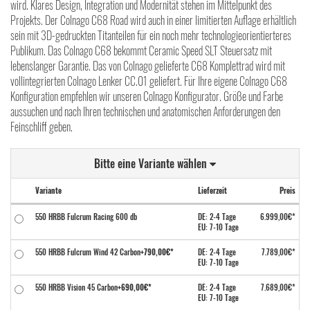
wird. Klares Design, Integration und Modernität stehen im Mittelpunkt des
Projekts. Der Colnago C68 Road wird auch in einer limitierten Auflage erhältlich
sein mit 3D-gedruckten Titanteilen für ein noch mehr technologieorientierteres
Publikum. Das Colnago C68 bekommt Ceramic Speed SLT Steuersatz mit
lebenslanger Garantie. Das von Colnago gelieferte C68 Komplettrad wird mit
vollintegrierten Colnago Lenker CC.01 geliefert. Für Ihre eigene Colnago C68
Konfiguration empfehlen wir unseren Colnago Konfigurator. Größe und Farbe
aussuchen und nach Ihren technischen und anatomischen Anforderungen den
Feinschliff geben.
Bitte eine Variante wählen
Variante
Lieferzeit
Preis
550 HRBB Fulcrum Racing 600 db
DE: 2-4 Tage
6.999,00€*
EU: 7-10 Tage
550 HRBB Fulcrum Wind 42 Carbon
+790,00€*
DE: 2-4 Tage
7.789,00€*
EU: 7-10 Tage
550 HRBB Vision 45 Carbon
+690,00€*
DE: 2-4 Tage
7.689,00€*
EU: 7-10 Tage