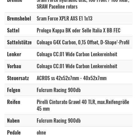
SRAM Paceline rotors
48 ICBL Vision SC 45 Carbon Disc
+700,00€*
Nicht lieferbar
6.399,00€*
Bremshebel
Sram Force XPLR AXS E1 1x13
48 MTYL Fulcrum Racing 900db
Nicht lieferbar
5.699,00€*
Sattel
Prologo Kappa BK oder Selle Italia X BB FEC
48 MTYL Fulcrum Wind 42 oder 57
+700,00€*
Nicht lieferbar
6.399,00€*
Sattelstütze
Colnago G4X Carbon, 0,15 Offset, D-Shape’-Profil
48 MTYL Scope S4A Carbon
+600,00€*
Nicht lieferbar
6.299,00€*
Lenker
Colnago CC.01 Wide Carbon Lenkereinheit
48 MTYL Vision SC 45 Carbon Disc
+700,00€*
Nicht lieferbar
6.399,00€*
Vorbau
Colnago CC.01 Wide Carbon Lenkereinheit
48 PIGR Fulcrum Racing 900db
Nicht lieferbar
5.699,00€*
Steuersatz
ACROS ss 42x52x7mm - 40x52x7mm
48 PIGR Fulcrum Wind 42 oder 57
+700,00€*
Nicht lieferbar
6.399,00€*
Felgen
Fulcrum Racing 900db
48 PIGR Scope S4A Carbon
+600,00€*
Nicht lieferbar
6.299,00€*
Reifen
Pirelli Cinturato Gravel 40 TLR, max.Reifengröße
45 mm
48 PIGR Vision SC 45 Carbon Disc
+700,00€*
Nicht lieferbar
6.399,00€*
Naben
Fulcrum Racing 900db
52 ICBL Fulcrum Racing 900db
Nicht lieferbar
5.699,00€*
Pedale
ohne
52 ICBL Fulcrum Wind 42 oder 57
+700,00€*
Nicht lieferbar
6.399,00€*