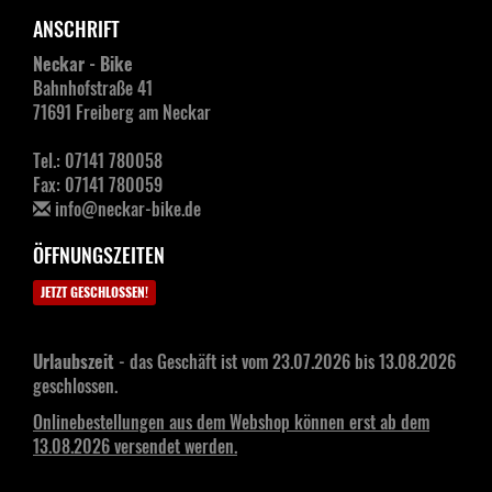
57 PIGR Scope S4A Carbon
+600,00€*
Nicht lieferbar
6.299,00€*
ANSCHRIFT
57 PIGR Vision SC 45 Carbon Disc
+700,00€*
Nicht lieferbar
6.399,00€*
Neckar - Bike
Bahnhofstraße 41
71691 Freiberg am Neckar
Tel.: 07141 780058
Fax: 07141 780059
info@neckar-bike.de
ÖFFNUNGSZEITEN
JETZT GESCHLOSSEN!
Urlaubszeit
- das Geschäft ist vom 23.07.2026 bis 13.08.2026
geschlossen.
Onlinebestellungen aus dem Webshop können erst ab dem
13.08.2026 versendet werden.