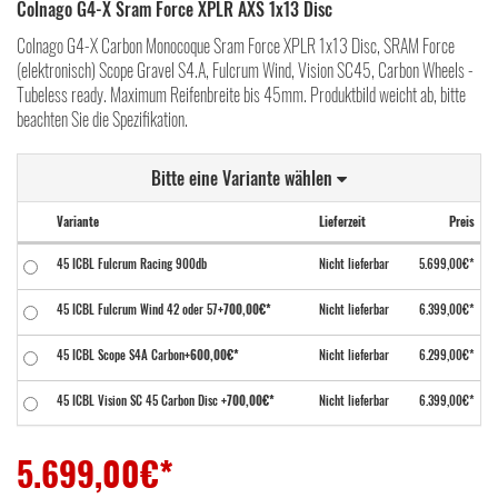
Colnago G4-X Sram Force XPLR AXS 1x13 Disc
Colnago G4-X Carbon Monocoque Sram Force XPLR 1x13 Disc, SRAM Force
(elektronisch) Scope Gravel S4.A, Fulcrum Wind, Vision SC45, Carbon Wheels -
Tubeless ready. Maximum Reifenbreite bis 45mm. Produktbild weicht ab, bitte
beachten Sie die Spezifikation.
Bitte eine Variante wählen
Variante
Lieferzeit
Preis
45 ICBL Fulcrum Racing 900db
Nicht lieferbar
5.699,00€*
45 ICBL Fulcrum Wind 42 oder 57
+700,00€*
Nicht lieferbar
6.399,00€*
45 ICBL Scope S4A Carbon
+600,00€*
Nicht lieferbar
6.299,00€*
45 ICBL Vision SC 45 Carbon Disc
+700,00€*
Nicht lieferbar
6.399,00€*
45 MTYL Fulcrum Racing 900db
DE: 2-4 Tage
5.699,00€*
5.699,00
€*
EU: 7-10 Tage