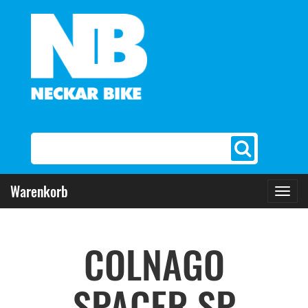
Warenkorb
Toggl
navig
COLNAGO
SPACER SP