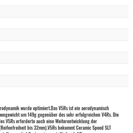
nd 42
DE: 2-4 Tage
10.000,00€*
EU: 7-10 Tage
nd 42
Nicht lieferbar
10.000,00€*
der Fulcrum Wind 42
+750,00€*
Nicht lieferbar
10.750,00€*
nd 42
Nicht lieferbar
10.000,00€*
nd 42
Nicht lieferbar
10.000,00€*
nd 42
Nicht lieferbar
10.000,00€*
nd 42
Nicht lieferbar
10.000,00€*
der Fulcrum Wind 42
+750,00€*
Nicht lieferbar
10.750,00€*
erodynamik wurde optimiert.Das V5Rs ist ein aerodynamisch
engewicht um 149g gegenüber des sehr erfolgreichen V4Rs. Die
des V5Rs erforderte auch eine Weiterentwicklung der
 (Reifenfreiheit bis 32mm).V5Rs bekommt Ceramic Speed SLT