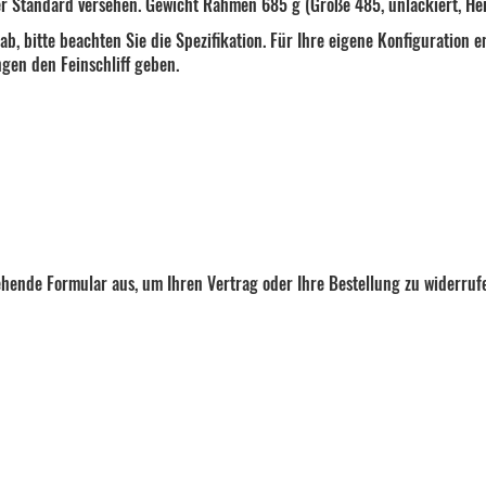
r Standard versehen. Gewicht Rahmen 685 g (Größe 485, unlackiert, Her
t ab, bitte beachten Sie die Spezifikation. Für Ihre eigene Konfiguratio
en den Feinschliff geben.
tehende Formular aus, um Ihren Vertrag oder Ihre Bestellung zu widerruf