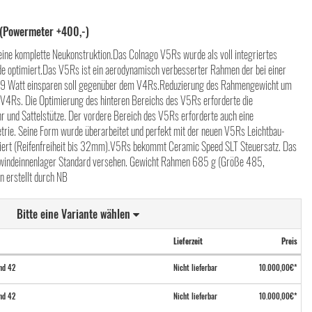
(Powermeter +400,-)
ine komplette Neukonstruktion.Das Colnago V5Rs wurde als voll integriertes
e optimiert.Das V5Rs ist ein aerodynamisch verbesserter Rahmen der bei einer
 9 Watt einsparen soll gegenüber dem V4Rs.Reduzierung des Rahmengewicht um
V4Rs. Die Optimierung des hinteren Bereichs des V5Rs erforderte die
 und Sattelstütze. Der vordere Bereich des V5Rs erforderte auch eine
rie. Seine Form wurde überarbeitet und perfekt mit der neuen V5Rs Leichtbau-
iert (Reifenfreiheit bis 32mm).V5Rs bekommt Ceramic Speed SLT Steuersatz. Das
ewindeinnenlager Standard versehen. Gewicht Rahmen 685 g (Größe 485,
n erstellt durch NB
Bitte eine Variante wählen
Lieferzeit
Preis
nd 42
Nicht lieferbar
10.000,00€*
nd 42
Nicht lieferbar
10.000,00€*