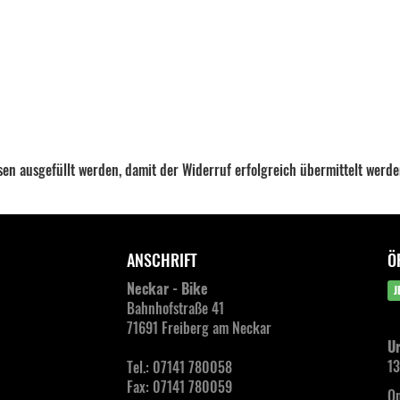
ssen ausgefüllt werden, damit der Widerruf erfolgreich übermittelt werd
ANSCHRIFT
Ö
Neckar - Bike
J
Bahnhofstraße 41
71691 Freiberg am Neckar
Ur
13
Tel.: 07141 780058
Fax: 07141 780059
On