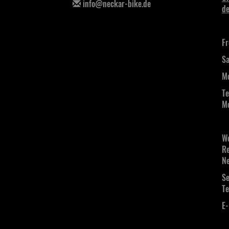
info@neckar-bike.de
de
Fr
Sa
Mo
Te
Mo
We
Re
Ne
Se
Te
E-