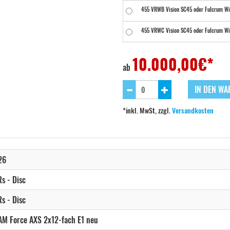
455 VRWB Vision SC45 oder Fulcrum Wi
455 VRWC Vision SC45 oder Fulcrum Wi
455 VUBC - RAW Edition Vision SC45 o
10.000,00
€*
ab
485 SDM5 Vision SC45 oder Fulcrum Wi
IN DEN W
485 VRBK Vision SC45 oder Fulcrum Wi
*inkl. MwSt, zzgl.
Versandkosten
485 VRWB Vision SC45 oder Fulcrum W
485 VRWC Vision SC45 oder Fulcrum W
26
485 VUBC - RAW Edition Vision SC45 o
s - Disc
510 SDM5 Vision SC45 oder Fulcrum Wi
s - Disc
510 VRBK Vision SC45 oder Fulcrum Wi
M Force AXS 2x12-fach E1 neu