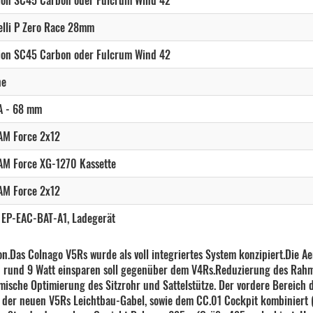
ion SC45 Carbon oder Fulcrum Wind 42
550 VRWB Vision SC45 oder Fulcrum Wi
elli P Zero Race 28mm
550 VRWC Vision SC45 oder Fulcrum Wi
ion SC45 Carbon oder Fulcrum Wind 42
ne
550 VUBC - RAW Edition Vision SC45 o
A - 68 mm
570 SDM5 Vision SC45 oder Fulcrum Wi
AM Force 2x12
570 VRBK Vision SC45 oder Fulcrum Wi
M Force XG-1270 Kassette
570 VRWB Vision SC45 oder Fulcrum Wi
AM Force 2x12
570 VRWC Vision SC45 oder Fulcrum Wi
 EP-EAC-BAT-A1, Ladegerät
570 VUBC - RAW Edition Vision SC45 o
n.Das Colnago V5Rs wurde als voll integriertes System konzipiert.Die A
h rund 9 Watt einsparen soll gegenüber dem V4Rs.Reduzierung des Rahm
ische Optimierung des Sitzrohr und Sattelstütze. Der vordere Bereich 
t der neuen V5Rs Leichtbau-Gabel, sowie dem CC.01 Cockpit kombiniert