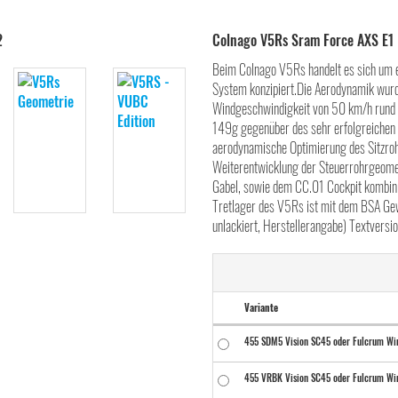
Colnago V5Rs Sram Force AXS E1 
Beim Colnago V5Rs handelt es sich um e
System konzipiert.Die Aerodynamik wurd
Windgeschwindigkeit von 50 km/h rund
149g gegenüber des sehr erfolgreichen 
aerodynamische Optimierung des Sitzrohr
Weiterentwicklung der Steuerrohrgeomet
Gabel, sowie dem CC.01 Cockpit kombin
Tretlager des V5Rs ist mit dem BSA G
unlackiert, Herstellerangabe) Textversio
Variante
455 SDM5 Vision SC45 oder Fulcrum Wi
455 VRBK Vision SC45 oder Fulcrum Wi