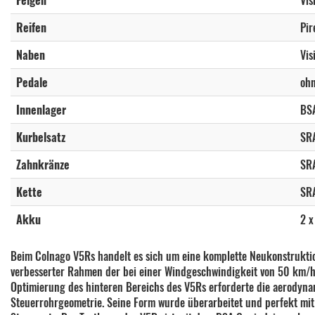
Felgen
Vis
Reifen
Pir
Naben
Vis
Pedale
oh
Innenlager
BS
Kurbelsatz
SR
Zahnkränze
SRA
Kette
SR
Akku
2 x
Beim Colnago V5Rs handelt es sich um eine komplette Neukonstruktio
verbesserter Rahmen der bei einer Windgeschwindigkeit von 50 km/
Optimierung des hinteren Bereichs des V5Rs erforderte die aerodynam
Steuerrohrgeometrie. Seine Form wurde überarbeitet und perfekt mi