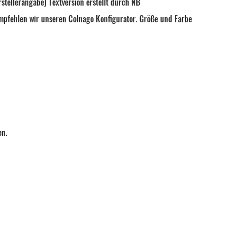
stellerangabe) Textversion erstellt durch NB
n empfehlen wir unseren Colnago Konfigurator. Größe und Farbe
en.