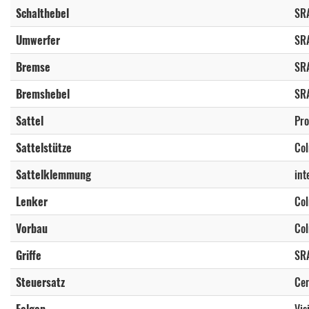
Schalthebel
SRA
Umwerfer
SRA
Bremse
SR
Bremshebel
SRA
Sattel
Pro
Sattelstütze
Co
Sattelklemmung
int
Lenker
Col
Vorbau
Col
Griffe
SRA
Steuersatz
Cer