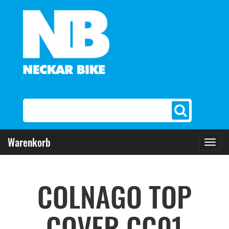
Warenkorb
Toggl
navig
COLNAGO TOP
COVER CC01