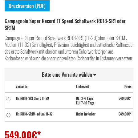
Druckversion (PDF)
Campagnolo Super Record 11 Speed Schaltwerk RD18-SR1 oder
SR1M
Campagnolo Super Record Schaltwerk RD18-SR1 (11-29) short oder SR1M .
Medium (11-32) Schnelligkeit, Präzision, Leichtigkeit und ästhetische Raffinesse:
das erste Schaltwerk mit oberem und unterem Schaltwerkkörper aus
Karbonfaser wird auch die anspruchsvollsten Radsportler in Erstaunen versetzen.
Bitte eine Variante wählen
Variante
Lieferzeit
Preis
11s RD18-SR1 Short 11-29
DE: 2-4 Tage
549,00€*
EU: 7-10 Tage
11s RD18-SR1M-edium 11-32
Nicht lieferbar
549,00€*
549,00
€*