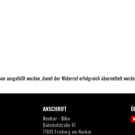
XL YSBO Schwarz-Blau Vision Carbon 45
XL YSWC - WM Fulcrum Wind 42 Carbon
XL YSWC - WM Vision Carbon 45
+400,0
ssen ausgefüllt werden, damit der Widerruf erfolgreich übermittelt werd
ANSCHRIFT
Ö
Neckar - Bike
H
Bahnhofstraße 41
71691 Freiberg am Neckar