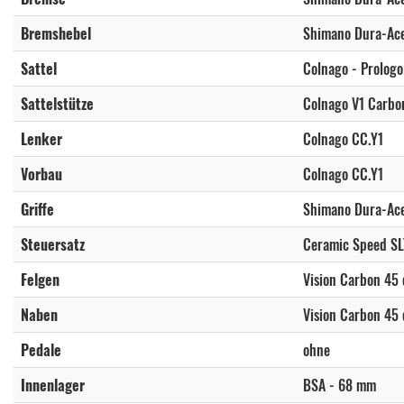
Bremshebel
Shimano Dura-Ace
Sattel
Colnago - Prologo
Sattelstütze
Colnago V1 Carbo
Lenker
Colnago CC.Y1
Vorbau
Colnago CC.Y1
Griffe
Shimano Dura-Ace
Steuersatz
Ceramic Speed SL
Felgen
Vision Carbon 45
Naben
Vision Carbon 45
Pedale
ohne
Innenlager
BSA - 68 mm