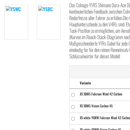
Das Colnago Y1RS Shimano Dura-Ace Di2
kontinuierlichen Feedback zwischen Co
Bedürfnisse aller Fahrer zu erfüllen.Di
Hauptunterschiede zu den V4Rs sind: Et
Tuck-Position zu ermöglichen, um Aerod
(Kurven im Reach-Stack-Diagramm nach r
Maßgeschneiderte Y1Rs Gabel für jede G
eindeutig für für den reinen Renneinsatz 
Schlüsselwörter für dieses Modell
Variante
XS SDM5 Fulcrum Wind 42 Carbon
XS SDM5 Vision Carbon 45
XS white YSWW Fulcrum Wind 42 Carbo
XS white YSWW Vision Carbon 45