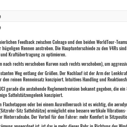
M YSBC WM Bike Only Vision Carbon 45
M YSBO Schwarz-Blau Fulcrum Wind 42
e
M YSBO Schwarz-Blau Vision Carbon 45
e
M YSWC - WM Fulcrum Wind 42 Carbon
inuierlichen Feedback zwischen Colnago und den beiden WorldTour-Team
der hügeligen Rennen anstreben. Die Hauptunterschiede zu den V4Rs sind
M YSWC - WM Vision Carbon 45
+400,0
 und Kraftübertragung zu optimieren.
L SDM5 Fulcrum Wind 42 Carbon
 nach rechts verschoben Kurven nach rechts verschoben), um aggressiv
L SDM5 Vision Carbon 45
stanten Weg entlang der Größen. Der Nachlauf ist der Arm der Lenkkra
r den reinen Renneinsatz konzipiert. Intuitives Handling und Reaktionsf
L white YSWW Fulcrum Wind 42 Carbon
ie UCI gerade die anstehende Reglementrevision bekannt gegeben, die ein 
mige Sattelstützengelenk konzipiert.
L white YSWW Vision Carbon 45
gen Flachetappen oder bei einem Ausreißversuch ist es wichtig, die aer
L YSBC WM Bike Only Fulcrum Wind 42
Sitzrohr-Sitz Sattelstütze) ermöglicht eine bessere vertikale Vibrati
 Hinterradnabe. Der Vorteil für den Fahrer: mehr Komfort in Sitzpositio
L YSBC WM Bike Only Vision Carbon 45
ung angeordnet ist, ist das je mehr dieses Rohr in Richtung des Windes g