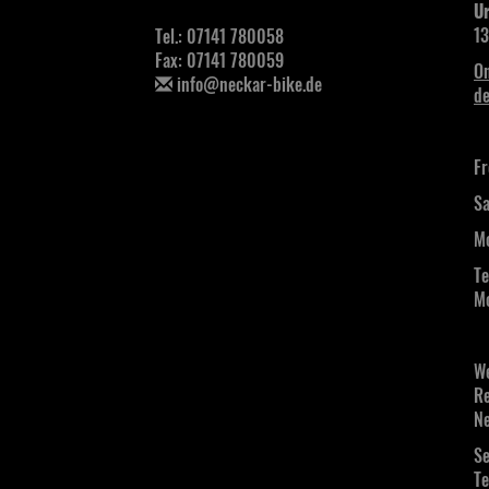
Ur
13
Tel.: 07141 780058
Fax: 07141 780059
On
info@neckar-bike.de
de
Fr
Sa
Mo
Te
Mo
We
Re
Ne
Se
Te