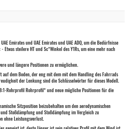
+1.000,00€*
Nicht lieferbar
13.990,00€*
 Carbon
Nicht lieferbar
12.990,00€*
Nicht lieferbar
12.990,00€*
+400,00€*
Nicht lieferbar
13.390,00€*
s UAE Emirates und UAE Emirates und UAE ADQ, um die Bedürfnisse
: - Etwas steilere HT und Sc*Winkel des Y1Rs, um eine mehr nach
0€*
Nicht lieferbar
13.390,00€*
Nicht lieferbar
12.990,00€*
ere und längere Positionen zu ermöglichen.
Nicht lieferbar
12.990,00€*
ft auf dem Boden, der eng mit dem mit dem Handling des Fahrrads
reudigkeit der Lenkung sind die Schlüsselwörter für dieses Modell.
Nicht lieferbar
12.990,00€*
8:1-Rohrprofil Rohrprofil* und neue mögliche Positionen für die
Nicht lieferbar
12.990,00€*
odynamische Sitzposition beizubehalten um den aerodynamischen
 Carbon
+1.000,00€*
Nicht lieferbar
13.990,00€*
ons- und Stoßdämpfung und Stoßdämpfung im Vergleich zu
n ohne Leistungsverlust.
+1.000,00€*
Nicht lieferbar
13.990,00€*
eneigt ist, desto länger ist sein relatives Profil mit dem Wind ist.