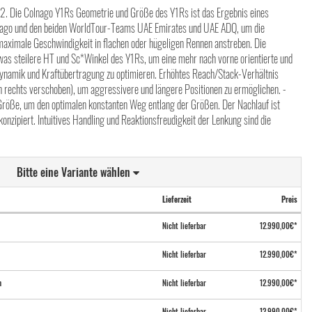
. Die Colnago Y1Rs Geometrie und Größe des Y1Rs ist das Ergebnis eines
lnago und den beiden WorldTour-Teams UAE Emirates und UAE ADQ, um die
e maximale Geschwindigkeit in flachen oder hügeligen Rennen anstreben. Die
was steilere HT und Sc*Winkel des Y1Rs, um eine mehr nach vorne orientierte und
ynamik und Kraftübertragung zu optimieren. Erhöhtes Reach/Stack-Verhältnis
echts verschoben), um aggressivere und längere Positionen zu ermöglichen. -
röße, um den optimalen konstanten Weg entlang der Größen. Der Nachlauf ist
konzipiert. Intuitives Handling und Reaktionsfreudigkeit der Lenkung sind die
Bitte eine Variante wählen
Lieferzeit
Preis
Nicht lieferbar
12.990,00€*
Nicht lieferbar
12.990,00€*
n
Nicht lieferbar
12.990,00€*
Nicht lieferbar
12.990,00€*