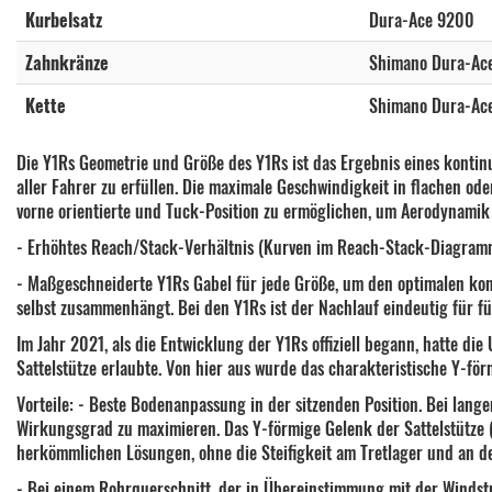
Kurbelsatz
Dura-Ace 9200
Zahnkränze
Shimano Dura-Ac
Kette
Shimano Dura-Ac
Die Y1Rs Geometrie und Größe des Y1Rs ist das Ergebnis eines kont
aller Fahrer zu erfüllen. Die maximale Geschwindigkeit in flachen o
vorne orientierte und Tuck-Position zu ermöglichen, um Aerodynamik
- Erhöhtes Reach/Stack-Verhältnis (Kurven im Reach-Stack-Diagramm
- Maßgeschneiderte Y1Rs Gabel für jede Größe, um den optimalen kon
selbst zusammenhängt. Bei den Y1Rs ist der Nachlauf eindeutig für fü
Im Jahr 2021, als die Entwicklung der Y1Rs offiziell begann, hatte d
Sattelstütze erlaubte. Von hier aus wurde das charakteristische Y-för
Vorteile: - Beste Bodenanpassung in der sitzenden Position. Bei lan
Wirkungsgrad zu maximieren. Das Y-förmige Gelenk der Sattelstütze (
herkömmlichen Lösungen, ohne die Steifigkeit am Tretlager und an der
- Bei einem Rohrquerschnitt, der in Übereinstimmung mit der Windström