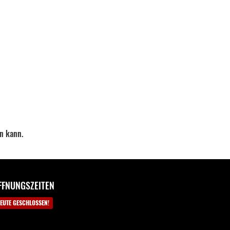
Nicht lieferbar
12.990,00€*
+400,00€*
Nicht lieferbar
13.390,00€*
0€*
Nicht lieferbar
13.390,00€*
en kann.
FFNUNGSZEITEN
EUTE GESCHLOSSEN!