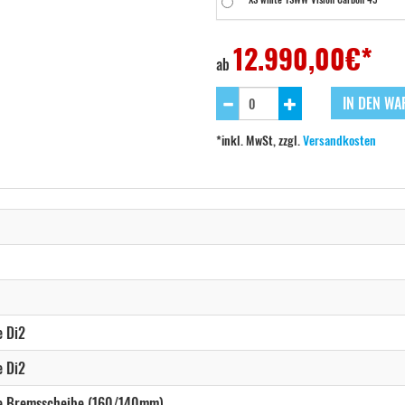
XS YSBC WM Bike Only Fulcrum Wind 4
12.990,00
€*
ab
XS YSBC WM Bike Only Vision Carbon 4
IN DEN W
XS YSBO Schwarz-Blau Fulcrum Wind 42
*inkl. MwSt, zzgl.
Versandkosten
XS YSBO Schwarz-Blau Vision Carbon 45
XS YSWC - WM Fulcrum Wind 42 Carbon
XS YSWC - WM Vision Carbon 45
+400,0
S SDM5 Fulcrum Wind 42 Carbon
S SDM5 Vision Carbon 45
 Di2
S white YSWW Fulcrum Wind 42 Carbon
 Di2
S white YSWW Vision Carbon 45
e Bremsscheibe (160/140mm)