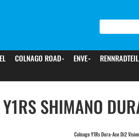
EL
COLNAGO ROAD
ENVE
RENNRADTEIL
 Y1RS SHIMANO DURA
Colnago Y1Rs Dura-Ace Di2 Visio