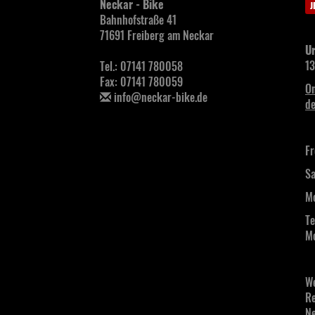
Neckar - Bike
J
Bahnhofstraße 41
71691 Freiberg am Neckar
Ur
13
Tel.: 07141 780058
Fax: 07141 780059
On
info@neckar-bike.de
de
Fr
Sa
Mo
Te
Mo
We
Re
Ne